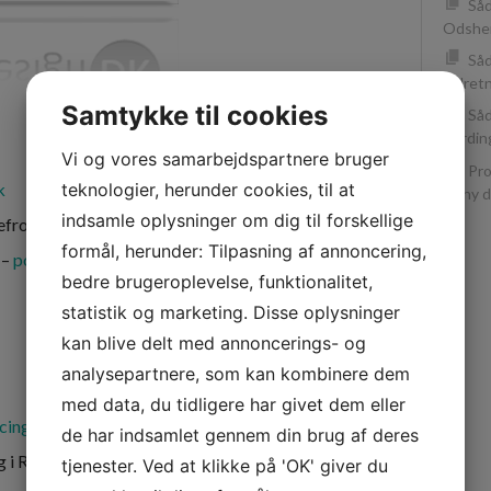
Såd
Odsher
Såd
indret
Samtykke til cookies
Såd
Vording
Vi og vores samarbejdspartnere bruger
Pro
teknologier, herunder cookies, til at
k
forny d
indsamle oplysninger om dig til forskellige
ulefrokost
formål, herunder: Tilpasning af annoncering,
 –
portfirma Valport
bedre brugeroplevelse, funktionalitet,
statistik og marketing. Disse oplysninger
kan blive delt med annoncerings- og
analysepartnere, som kan kombinere dem
med data, du tidligere har givet dem eller
cinger
de har indsamlet gennem din brug af deres
g i Rødovre –
Beautyart
tjenester. Ved at klikke på 'OK' giver du