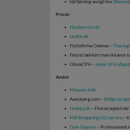
hårfjerning ansigt hos
Waxand
Privat:
Noelservice.dk
skafte.dk
Flyttefirma Odense –
Thorlogi
Find et lækkert marokkansk 
OliviaCPH –
kjoler til bryllups
Andet
Museum kbh
Aunsbjerg.com –
Billige brugt
Firehjul.dk
– Find en lejebil de
MB Rengøring OG Service
– K
Gulv-Express
– Professionelt 