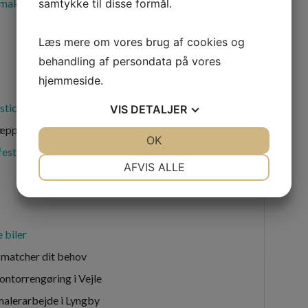
samtykke til disse formål.
makeup
Læs mere om vores brug af cookies og
behandling af persondata på vores
hjemmeside.
stics.dk
VIS
DETALJER
tæppe –
Marokkodesign
JA
NEJ
OK
JA
NEJ
fest
NØDVENDIGE
PRÆFERENCER
AFVIS ALLE
JA
NEJ
JA
NEJ
MARKETING
STATISTIK
e biler
r matcher dit behov
ontorrengøring i Vejle
malerarbejde i Lyngby