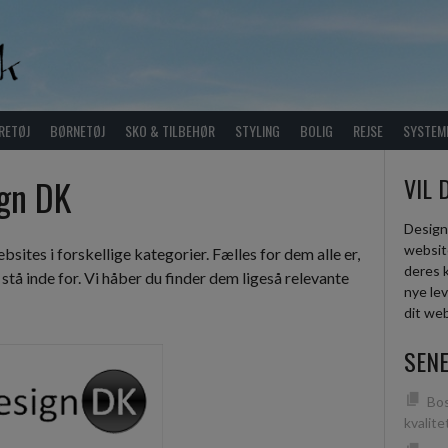
RETØJ
BØRNETØJ
SKO & TILBEHØR
STYLING
BOLIG
REJSE
SYSTEM
gn DK
VIL 
Design
website
sites i forskellige kategorier. Fælles for dem alle er,
deres 
 stå inde for. Vi håber du finder dem ligeså relevante
nye lev
dit we
SENE
Bos
kvalit