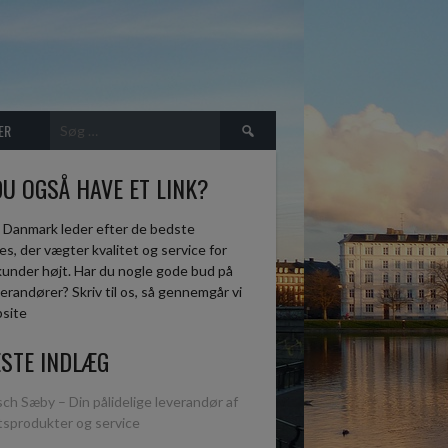
Søg
ER
efter:
DU OGSÅ HAVE ET LINK?
 Danmark leder efter de bedste
s, der vægter kvalitet og service for
kunder højt. Har du nogle gode bud på
erandører? Skriv til os, så gennemgår vi
bsite
STE INDLÆG
ch Sæby – Din pålidelige leverandør af
etsprodukter og service